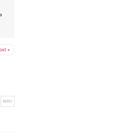
a
ost »
REPLY