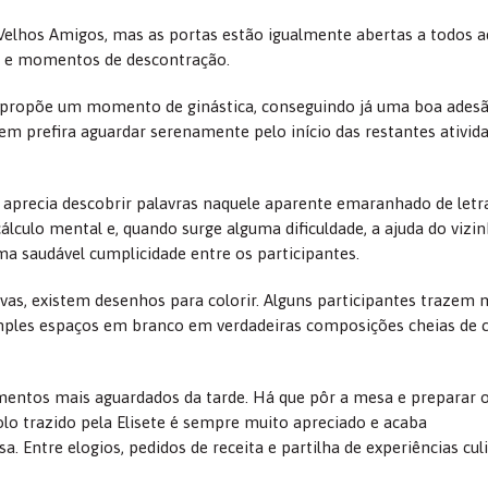
Velhos Amigos, mas as portas estão igualmente abertas a todos a
a e momentos de descontração.
ice propõe um momento de ginástica, conseguindo já uma boa ades
m prefira aguardar serenamente pelo início das restantes ativid
m aprecia descobrir palavras naquele aparente emaranhado de letr
álculo mental e, quando surge alguma dificuldade, a ajuda do vizi
ma saudável cumplicidade entre os participantes.
ivas, existem desenhos para colorir. Alguns participantes traze
imples espaços em branco em verdadeiras composições cheias de c
mentos mais aguardados da tarde. Há que pôr a mesa e preparar 
olo trazido pela Elisete é sempre muito apreciado e acaba
 Entre elogios, pedidos de receita e partilha de experiências culi