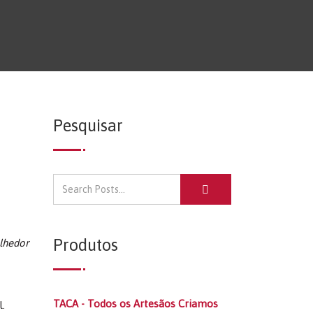
Pesquisar
Produtos
lhedor
TACA - Todos os Artesãos Criamos
.