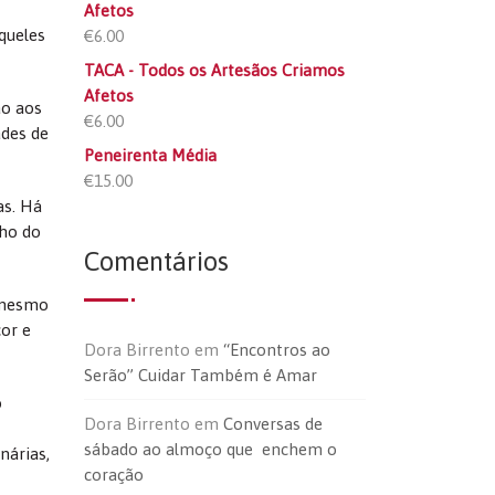
Afetos
queles
€
6.00
TACA - Todos os Artesãos Criamos
Afetos
ão aos
€
6.00
ades de
Peneirenta Média
€
15.00
as. Há
nho do
Comentários
m mesmo
or e
Dora Birrento
em
“Encontros ao
Serão” Cuidar Também é Amar
o
Dora Birrento
em
Conversas de
sábado ao almoço que enchem o
nárias,
coração