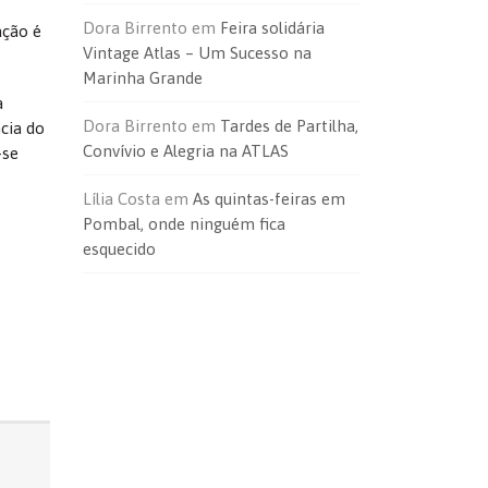
Dora Birrento
em
Feira solidária
ação é
Vintage Atlas – Um Sucesso na
Marinha Grande
a
Dora Birrento
em
Tardes de Partilha,
cia do
Convívio e Alegria na ATLAS
-se
Lília Costa
em
As quintas-feiras em
Pombal, onde ninguém fica
esquecido