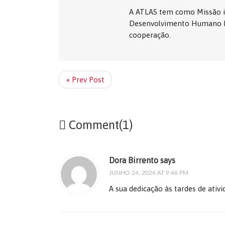
A ATLAS tem como Missão in
Desenvolvimento Humano Int
cooperação.
« Prev Post
Comment(1)
Dora Birrento says
JUNHO 24, 2026 AT 9:46 PM
A sua dedicação às tardes de ativ