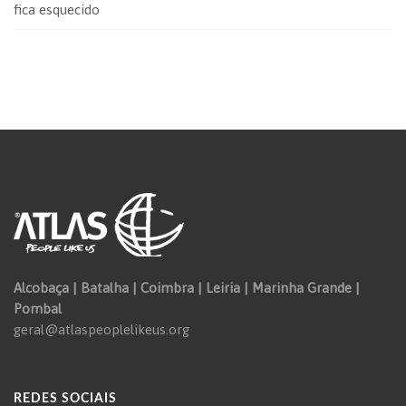
fica esquecido
Alcobaça | Batalha | Coimbra | Leiria | Marinha Grande |
Pombal
geral@atlaspeoplelikeus.org
REDES SOCIAIS