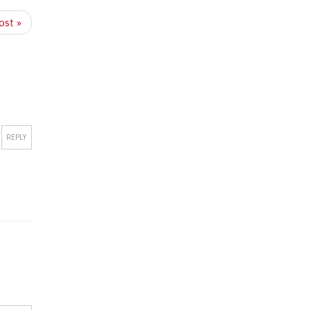
ost »
REPLY