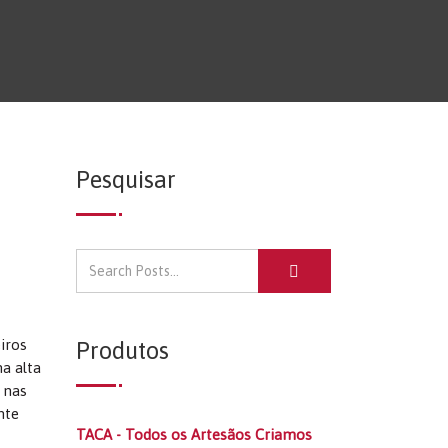
Pesquisar
iros
Produtos
a alta
i nas
nte
TACA - Todos os Artesãos Criamos