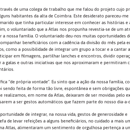
ravés de uma colega de trabalho que me falou do projeto cujo pr
alguns habitantes da alta de Coimbra. Este desiderato pareceu-me
 marido que tinha particular interesse em conhecer as histórias e 
sim, o voluntariado que a Atlas nos propunha revestia-se de um at
er a nossa família. O voluntariado deu-nos muitas oportunidades d
companhar beneficiários com a cadência da divisão do mês pela e
como a possibilidade de integrar um grupo a tocar e a cantar 
rticipar em filmagens, partilhar lanches e encontros, dividir opera
r a galas e outras iniciativas que nos aproximaram e permitiram c
ntários.
fica “de própria vontade”. Eu sinto que a ação da nossa família, c
oi sendo feita de forma tão livre, espontânea e sem obrigações qu
ue realizamos, em nome da Atlas, deixaram de ser movidas pelo ex
sarem a ser gestos automáticos que fazem parte do nosso dia-a-d
portunidade de integrar, na nossa vida, gestos de generosidade e
efa de levar refeições a alguns beneficiários, no cuidado a mais u
, na Atlas, alimentaram um sentimento de orgulhosa pertença a u