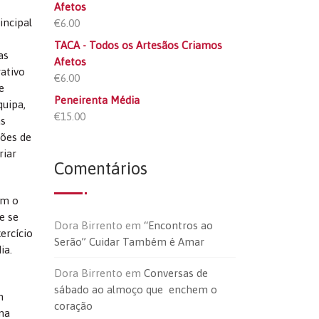
Afetos
incipal
€
6.00
TACA - Todos os Artesãos Criamos
as
Afetos
rativo
€
6.00
e
Peneirenta Média
quipa,
€
15.00
as
ções de
riar
Comentários
om o
e se
Dora Birrento
em
“Encontros ao
ercício
Serão” Cuidar Também é Amar
ia.
Dora Birrento
em
Conversas de
sábado ao almoço que enchem o
m
coração
ma