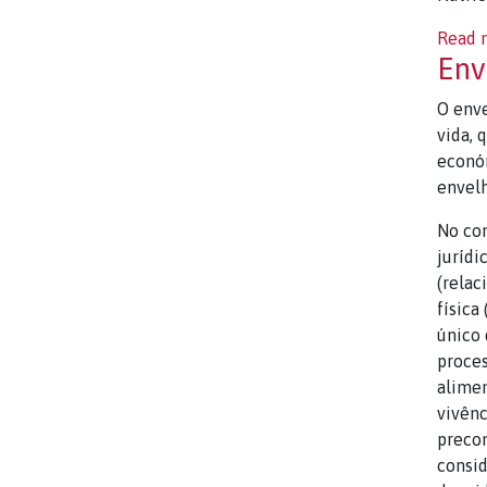
Read 
Env
O env
vida, 
económ
envelh
No con
jurídi
(relac
física
único 
proces
alimen
vivênc
precon
consid