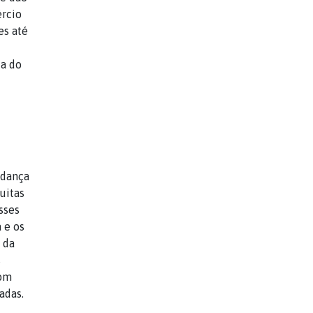
ércio
es até
ca do
udança
uitas
sses
 e os
 da
s
com
adas.