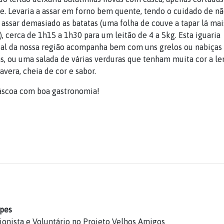
. Levaria a assar em forno bem quente, tendo o cuidado de n
 assar demasiado as batatas (uma folha de couve a tapar lá mai
l), cerca de 1h15 a 1h30 para um leitão de 4 a 5kg. Esta iguaria
al da nossa região acompanha bem com uns grelos ou nabiças
s, ou uma salada de várias verduras que tenham muita cor a l
avera, cheia de cor e sabor.
áscoa com boa gastronomia!
opes
ionista e Voluntário no Projeto Velhos Amigos