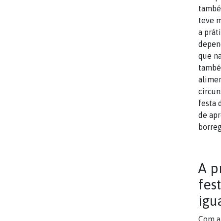
também
teve 
a prát
depend
que na
também
alime
circun
festa 
de ap
borreg
A p
fes
igu
Com a 