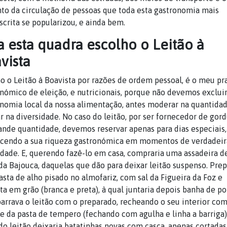
o da circulação de pessoas que toda esta gastronomia mais
scrita se popularizou, e ainda bem.
a esta quadra escolho o Leitão à
vista
o o Leitão à Boavista por razões de ordem pessoal, é o meu pr
nómico de eleição, e nutricionais, porque não devemos excluir
nomia local da nossa alimentação, antes moderar na quantida
r na diversidade. No caso do leitão, por ser fornecedor de gor
nde quantidade, devemos reservar apenas para dias especiais,
ecendo a sua riqueza gastronómica em momentos de verdadeir
idade. E, querendo fazê-lo em casa, compraria uma assadeira d
da Bajouca, daquelas que dão para deixar leitão suspenso. Pre
sta de alho pisado no almofariz, com sal da Figueira da Foz e
a em grão (branca e preta), à qual juntaria depois banha de po
arrava o leitão com o preparado, recheando o seu interior co
 da pasta de tempero (fechando com agulha e linha a barriga)
do leitão deixaria batatinhas novas com casca, apenas cortadas