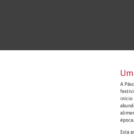
Uma
A Pásc
festi
início
abunda
alimen
época.
Esta p