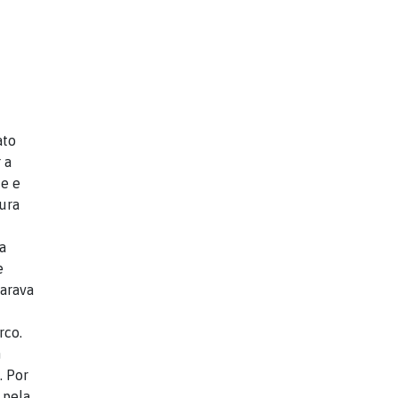
ato
 a
de e
dura
a
e
parava
rco.
m
. Por
 pela