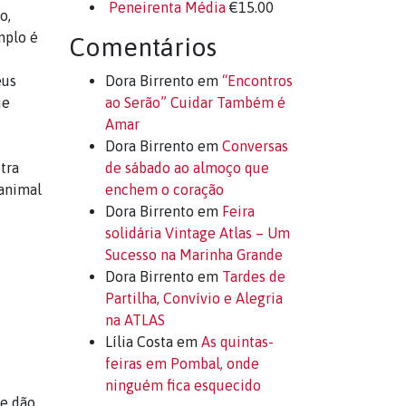
Peneirenta Média
€
15.00
o,
mplo é
Comentários
eus
Dora Birrento
em
“Encontros
ue
ao Serão” Cuidar Também é
Amar
Dora Birrento
em
Conversas
tra
de sábado ao almoço que
 animal
enchem o coração
Dora Birrento
em
Feira
solidária Vintage Atlas – Um
Sucesso na Marinha Grande
Dora Birrento
em
Tardes de
Partilha, Convívio e Alegria
na ATLAS
Lília Costa
em
As quintas-
feiras em Pombal, onde
ninguém fica esquecido
 e dão