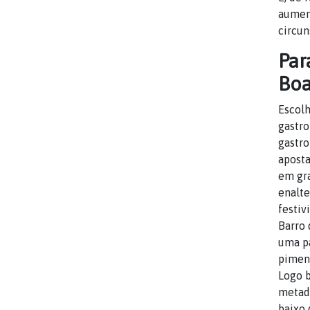
aument
circun
Par
Boa
Escolh
gastro
gastro
aposta
em gra
enalt
festiv
Barro 
uma pa
piment
Logo b
metade
baixo 