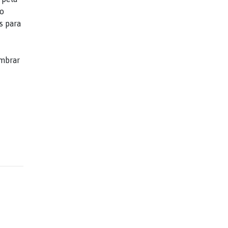
ão
s para
embrar