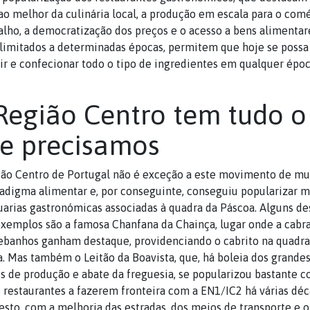
ao melhor da culinária local, a produção em escala para o com
alho, a democratização dos preços e o acesso a bens alimentar
limitados a determinadas épocas, permitem que hoje se possa
ir e confecionar todo o tipo de ingredientes em qualquer épo
Região Centro tem tudo o
e precisamos
ião Centro de Portugal não é exceção a este movimento de m
adigma alimentar e, por conseguinte, conseguiu popularizar m
uarias gastronómicas associadas à quadra da Páscoa. Alguns de
xemplos são a famosa Chanfana da Chainça, lugar onde a cabra
ebanhos ganham destaque, providenciando o cabrito na quadra
. Mas também o Leitão da Boavista, que, há boleia dos grande
s de produção e abate da freguesia, se popularizou bastante 
 restaurantes a fazerem fronteira com a EN1/IC2 há várias déc
resto, com a melhoria das estradas, dos meios de transporte e o