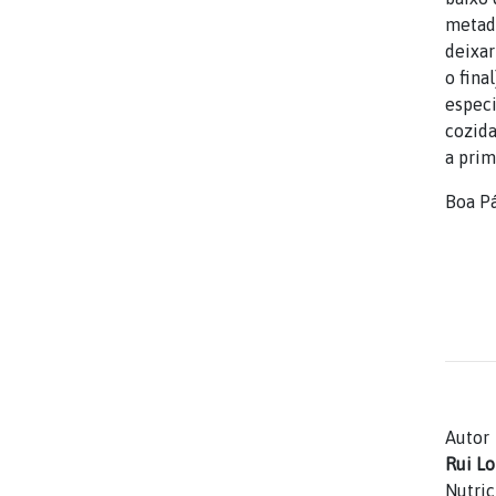
metade
deixar
o fina
especi
cozida
a prim
Boa P
Autor
Rui L
Nutric