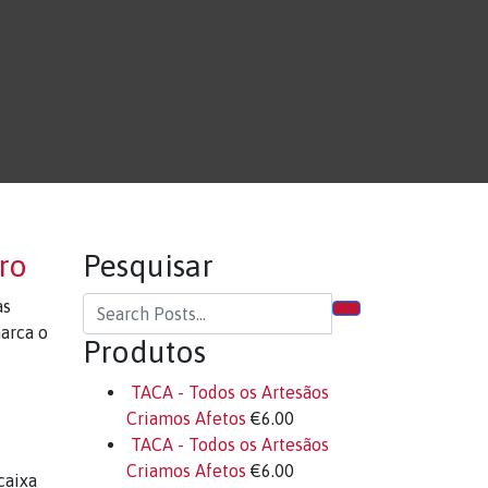
ro
Pesquisar
as
arca o
Produtos
TACA - Todos os Artesãos
Criamos Afetos
€
6.00
TACA - Todos os Artesãos
Criamos Afetos
€
6.00
caixa