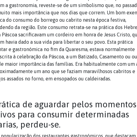
 a gastronomia, reveste-se de um simbolismo que, no passad
muito mais importância que nos dias que correm. Um bom exe
ica do consumo do borrego ou cabrito nesta época festiva,
endo da região. Este consumo retrata-se na prática dos Hebr
 Páscoa sacrificavam um cordeiro em honra de Jesus Cristo, q
 havia dado a sua vida para libertar o seu povo. Esta prática
ntar e gastronómica no fim da Quaresma, estava normalmente
scrita à celebração da Páscoa, a um Batizado, Casamento ou ou
de maior importância das famílias. Era habitualmente com um
roximadamente um ano que se faziam maravilhosos cabritos e
os assados no forno, em ensopados ou caldeiradas.
rática de aguardar pelos momentos
tivos para consumir determinadas
arias, perdeu-se.
popularização dos restaurantes gastronómicos, que destacam