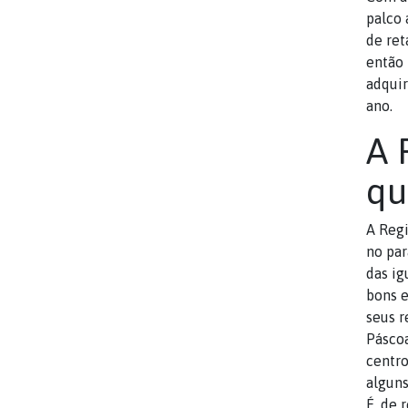
palco 
de ret
então 
adquir
ano.
A 
qu
A Reg
no par
das ig
bons e
seus r
Páscoa
centro
alguns
É, de 