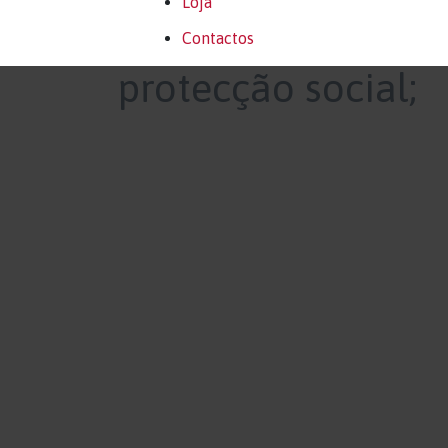
Loja
Contactos
protecção social;