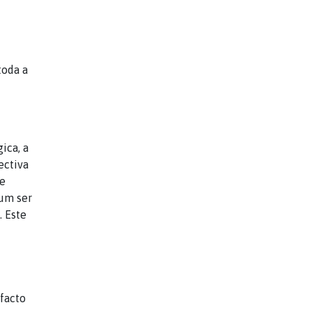
toda a
ica, a
ectiva
 e
 um ser
. Este
 facto