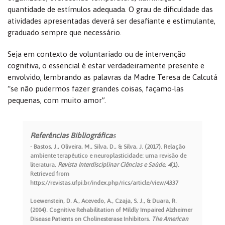
quantidade de estímulos adequada. O grau de dificuldade das
atividades apresentadas deverá ser desafiante e estimulante,
graduado sempre que necessário.
Seja em contexto de voluntariado ou de intervenção
cognitiva, o essencial é estar verdadeiramente presente e
envolvido, lembrando as palavras da Madre Teresa de Calcutá
“se não pudermos fazer grandes coisas, façamo-las
pequenas, com muito amor”.
Referências Bibliográfica
s
Bastos, J., Oliveira, M., Silva, D., & Silva, J. (2017). Relação
ambiente terapêutico e neuroplasticidade: uma revisão de
literatura.
Revista Interdisciplinar Ciências e Saúde
,
4
(1).
Retrieved from
https://revistas.ufpi.br/index.php/rics/article/view/4337
Loewenstein, D. A., Acevedo, A., Czaja, S. J., & Duara, R.
(2004). Cognitive Rehabilitation of Mildly Impaired Alzheimer
Disease Patients on Cholinesterase Inhibitors.
The American