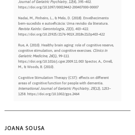
Journal of Geriatric Psychiatry
,
12
(4), 395–402.
https://doi.org/10.1097/00019442-200407000-00007
Nadai, M., Pinheiro, L., & Melo, D. (2018). Envelhecimento
bem-sucedido e autoeficácia: Uma revisão da literatura.
Revista Kairós : Gerontologia
,
21
(3), 403–422.
https://doi.org/10.23925/2176-901X.2018v21i3p403-422
Rue, A. (2010). Healthy brain aging: role of cognitive reserve,
cognitive stimulation, and cognitive exercises.
Clinics in
Geriatric Medicine
,
26
(1), 99–111
https://doi.org/10.1016/j.cger.2009.11.003 Spector, A., Orrell,
M., & Woods, B. (2010).
Cognitive Stimulation Therapy (CST): effects on different
areas of cognitive function for people with dementia.
International Journal of Geriatric Psychiatry
,
25
(12), 1253–
1258. https://doi.org/10.1002/gps.2464
JOANA SOUSA