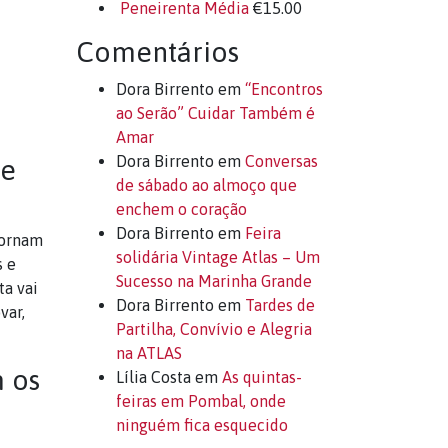
Peneirenta Média
€
15.00
Comentários
Dora Birrento
em
“Encontros
ao Serão” Cuidar Também é
Amar
Dora Birrento
em
Conversas
 e
de sábado ao almoço que
enchem o coração
Dora Birrento
em
Feira
tornam
solidária Vintage Atlas – Um
s e
Sucesso na Marinha Grande
ta vai
Dora Birrento
em
Tardes de
var,
Partilha, Convívio e Alegria
na ATLAS
m os
Lília Costa
em
As quintas-
feiras em Pombal, onde
ninguém fica esquecido