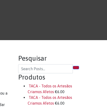
Pesquisar
Produtos
TACA - Todos os Artesãos
Criamos Afetos
€
6.00
tou a
TACA - Todos os Artesãos
Criamos Afetos
€
6.00
dar