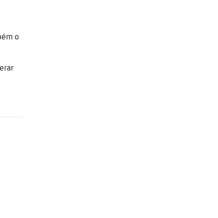
mbém o
erar