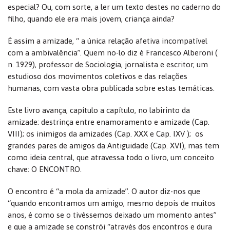
especial? Ou, com sorte, a ler um texto destes no caderno do
filho, quando ele era mais jovem, criança ainda?
É assim a amizade, “ a única relação afetiva incompatível
com a ambivalência”. Quem no-lo diz é Francesco Alberoni (
n. 1929), professor de Sociologia, jornalista e escritor, um
estudioso dos movimentos coletivos e das relações
humanas, com vasta obra publicada sobre estas temáticas.
Este livro avança, capítulo a capítulo, no labirinto da
amizade: destrinça entre enamoramento e amizade (Cap.
VIII); os inimigos da amizades (Cap. XXX e Cap. IXV ); os
grandes pares de amigos da Antiguidade (Cap. XVI), mas tem
como ideia central, que atravessa todo o livro, um conceito
chave: O ENCONTRO.
O encontro é “a mola da amizade”. O autor diz-nos que
“quando encontramos um amigo, mesmo depois de muitos
anos, é como se o tivéssemos deixado um momento antes”
e que a amizade se constrói “através dos encontros e dura