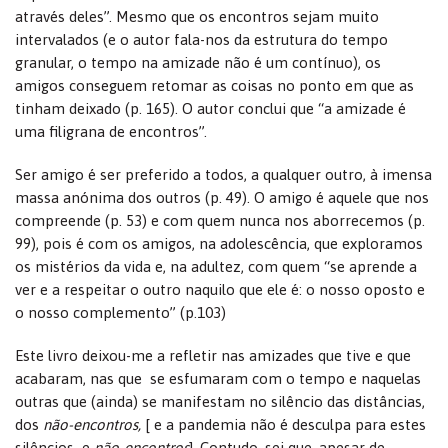
através deles”. Mesmo que os encontros sejam muito
intervalados (e o autor fala-nos da estrutura do tempo
granular, o tempo na amizade não é um contínuo), os
amigos conseguem retomar as coisas no ponto em que as
tinham deixado (p. 165). O autor conclui que “a amizade é
uma filigrana de encontros”.
Ser amigo é ser preferido a todos, a qualquer outro, à imensa
massa anónima dos outros (p. 49). O amigo é aquele que nos
compreende (p. 53) e com quem nunca nos aborrecemos (p.
99), pois é com os amigos, na adolescência, que exploramos
os mistérios da vida e, na adultez, com quem “se aprende a
ver e a respeitar o outro naquilo que ele é: o nosso oposto e
o nosso complemento” (p.103)
Este livro deixou-me a refletir nas amizades que tive e que
acabaram, nas que se esfumaram com o tempo e naquelas
outras que (ainda) se manifestam no silêncio das distâncias,
dos
não-encontros,
[ e a pandemia não é desculpa para estes
silêncios e
não-encontros
]. Contudo, sei que, apesar de